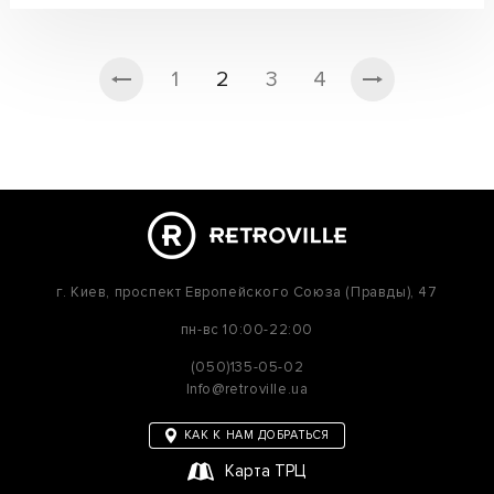
1
2
3
4
г. Киев,
проспект Европейского Союза (Правды), 47
пн-вс
10:00-22:00
(050)135-05-02
Info@retroville.ua
КАК К НАМ ДОБРАТЬСЯ
Карта ТРЦ