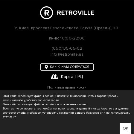
г. Киев,
проспект Европейского Союза (Правды), 47
пн-вс
10:00-22:00
(050)135-05-02
Info@retroville.ua
КАК К НАМ ДОБРАТЬСЯ
Карта ТРЦ
Политика приватности
Карта сайта
Этот сайт использует файлы cookie и похожие технологии, чтобы гарантировать
максимальное удобство пользователям.
Этот сайт использует файлы cookie и похожие технологии.
Если вы не согласны с тем, чтобы мы использовали данный тип файлов, то вы должны
соответствующим образом установить настройки вашего браузера или не использовать
© RETROVILLE, 2026 Все права защищены
этот сайт.
ТОВ «МАРТІН»
Сделано в WEZOM
OK