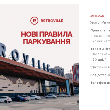
29 11 2025
Увага! Ми о
Правила п
• 180 хвили
• кожна нас
Також дію
• Добовий —
• 30 днів* 
*Діє тільки 
Вся детальн
Телефон ди