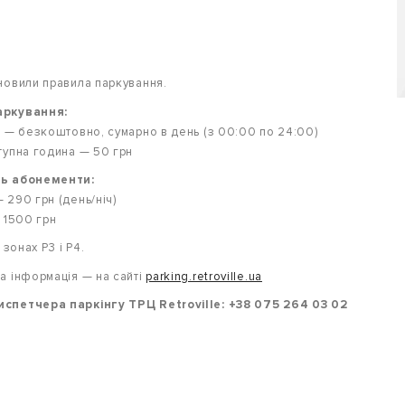
новили правила паркування.
аркування:
н — безкоштовно, сумарно в день (з 00:00 по 24:00)
тупна година — 50 грн
ть абонементи:
 290 грн (день/ніч)
— 1500 грн
в зонах P3 і P4.
а інформація — на сайті
parking.retroville.ua
спетчера паркінгу ТРЦ Retroville: +38 075 264 03 02