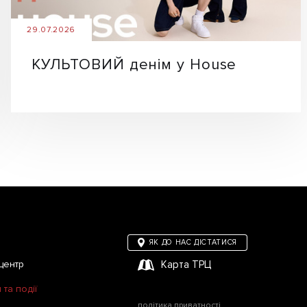
29.07.2026
КУЛЬТОВИЙ денім у House
ЯК ДО НАС ДІСТАТИСЯ
центр
Карта ТРЦ
та події
політика приватності