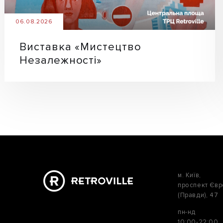
06.08.2026
Виставка «Мистецтво
Незалежності»
м. Київ,
проспект Єв
(Правди), 47
пн-нд
10:00-22:00