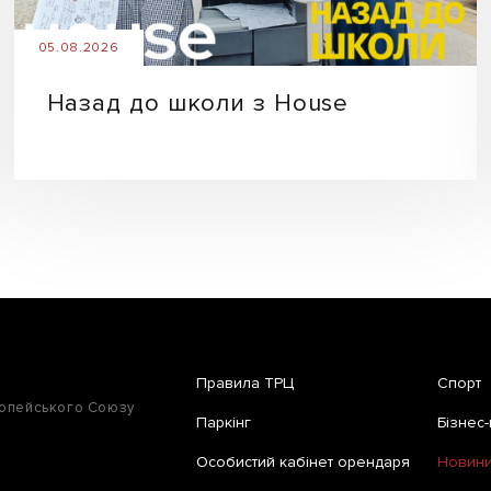
05.08.2026
Назад до школи з House
Правила ТРЦ
Спорт
ропейського Союзу
Паркінг
Бізнес-
Особистий кабінет орендаря
Новини 