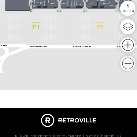
м. Київ,
проспект Європейського Союзу (Правди), 47