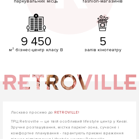
паркувальних місць
fashion-магазинів
9 450
5
м² бізнес-центр класу В
залів кінотеатру
Ласкаво просимо до
RETROVILLE!
ТРЦ Retroville — це твій особливий lifestyle центр у Києві.
Зручне розташування, містка паркінг-зона, сучасне і
комфортне планування - гарантують приємні враження