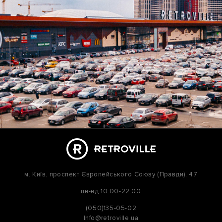
м. Київ,
проспект Європейського Союзу (Правди), 47
пн-нд
10:00-22:00
(050)135-05-02
Info@retroville.ua