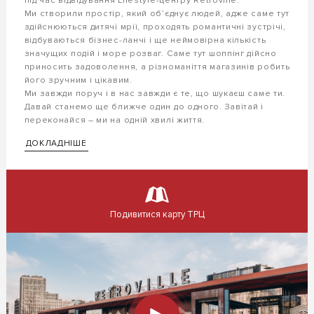
під час відвідування Lifestуle-центру Retroville.
Ми створили простір, який об’єднує людей, адже саме тут
здійснюються дитячі мрії, проходять романтичні зустрічі,
відбуваються бізнес-ланчі і ще неймовірна кількість
значущих подій і море розваг. Саме тут шоппінг дійсно
приносить задоволення, а різноманіття магазинів робить
його зручним і цікавим.
Ми завжди поруч і в нас завжди є те, що шукаєш саме ти.
Давай станемо ще ближче один до одного. Завітай і
переконайся – ми на одній хвилі життя.
ДОКЛАДНІШЕ
Подивитися карту ТРЦ