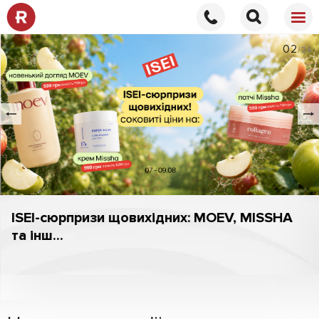
02
/24
ISEI-сюрпризи щовихідних: MOEV, MISSHA
та інш...