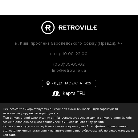
м. Київ,
проспект Європейського Союзу (Правди), 47
пн-нд
10:00-22:00
(050)135-05-02
Info@retroville.ua
ЯК ДО НАС ДІСТАТИСЯ
Карта ТРЦ
політика приватності
Цей веб-сайт використовує файли cookie та схожі технології, щоб гарантувати
Карта сайту
максимальну зручність користувачів.
При використанні даного сайту, ви підтверджуєте свою згоду на використання файлів
cookie відповідно до цього повідомленням щодо даного типу файлів
Якщо ви не згодні з тим, щоб ми використовували даний тип файлів, то ви повинні
відповідним чином встановити налаштування вашого браузера або не використовувати
© RETROVILLE, 2026 Усі права захищені
цей сайт.
ТОВ «МАРТІН»