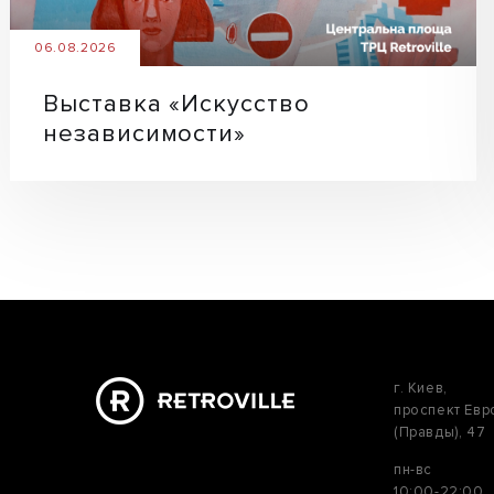
06.08.2026
Выставка «Искусство
независимости»
г. Киев,
проспект Ев
(Правды), 47
пн-вс
10:00-22:00