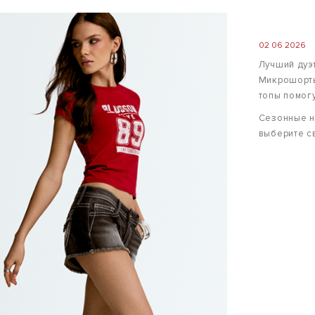
02 06 2026
Лучший дуэ
Микрошорты
топы помог
Сезонные но
выберите с