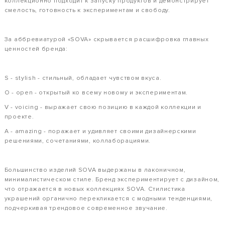
коллекционно подходит к запуску продуктов и демонстрирует
смелость, готовность к экспериментам и свободу.
За аббревиатурой «SOVA» скрывается расшифровка главных
ценностей бренда:
S - stylish - стильный, обладает чувством вкуса.
O - open - открытый ко всему новому и экспериментам.
V - voicing - выражает свою позицию в каждой коллекции и
проекте.
A - amazing - поражает и удивляет своими дизайнерскими
решениями, сочетаниями, коллаборациями.
Большинство изделий SOVA выдержаны в лаконичном,
минималистическом стиле. Бренд экспериментирует с дизайном,
что отражается в новых коллекциях SOVA. Стилистика
украшений органично перекликается с модными тенденциями,
подчеркивая трендовое современное звучание.