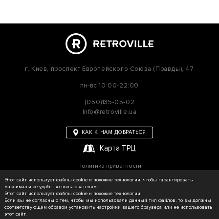
г. Киев,
проспект Европейского Союза (Правды), 47
пн-вс
10:00-22:00
(050)135-05-02
Info@retroville.ua
КАК К НАМ ДОБРАТЬСЯ
Карта ТРЦ
Политика приватности
Карта сайта
Этот сайт использует файлы cookie и похожие технологии, чтобы гарантировать
максимальное удобство пользователям.
Этот сайт использует файлы cookie и похожие технологии.
Если вы не согласны с тем, чтобы мы использовали данный тип файлов, то вы должны
соответствующим образом установить настройки вашего браузера или не использовать
© RETROVILLE, 2026 Все права защищены
этот сайт.
ТОВ «МАРТІН»