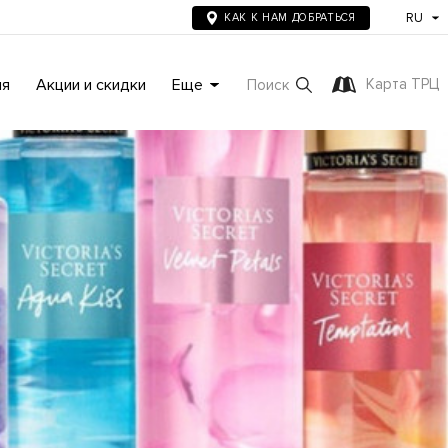
RU
КАК К НАМ ДОБРАТЬСЯ
ия
Акции и скидки
Еще
Карта ТРЦ
Поиск