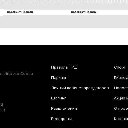
Правила ТРЦ
Спорт
ропейского Союза
Паркинг
Бизнес
Личный кабинет арендаторов
Новост
Шопинг
Акции 
02
Развлечения
О прое
e.ua
Рестораны
Контак