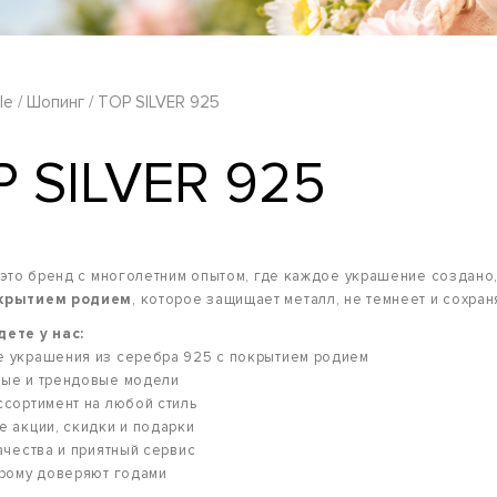
le
Шопинг
TOP SILVER 925
 SILVER 925
— это бренд с многолетним опытом, где каждое украшение создано
окрытием родием
, которое защищает металл, не темнеет и сохран
дете у нас:
е украшения из серебра 925 с покрытием родием
ные и трендовые модели
ссортимент на любой стиль
е акции, скидки и подарки
качества и приятный сервис
орому доверяют годами