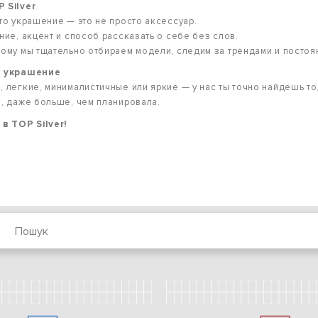
 Silver
то украшение — это не просто аксессуар.
ние, акцент и способ рассказать о себе без слов.
ому мы тщательно отбираем модели, следим за трендами и посто
е украшение
 легкие, минималистичные или яркие — у нас ты точно найдешь то
, даже больше, чем планировала.
в TOP Silver!