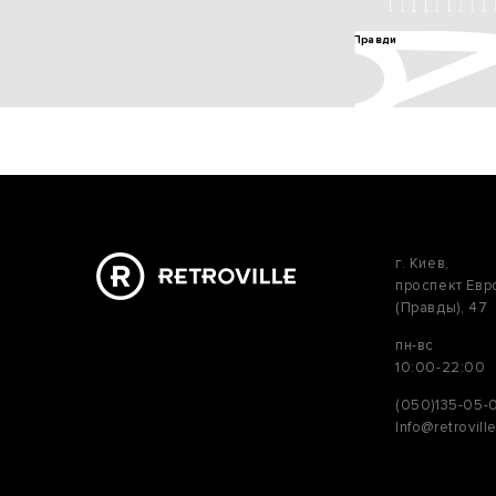
г. Киев,
проспект Ев
(Правды), 47
пн-вс
10:00-22:00
(050)135-05-
Info@retrovill