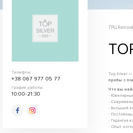
ТРЦ Retrovil
TOP
Телефон:
Top Silver 
+38 067 977 05 77
пробы с п
график работы:
Что вы най
10:00-21:30
- Ювелирны
- Современ
- Большой а
- Постоянны
- Гарантия 
- Опыт, кот