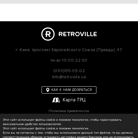
г. Киев,
проспект Европейского Союза (Правды), 47
пн-вс
10:00-22:00
(050)135-05-02
Info@retroville.ua
КАК К НАМ ДОБРАТЬСЯ
Карта ТРЦ
Политика приватности
Карта сайта
Этот сайт использует файлы cookie и похожие технологии, чтобы гарантировать
максимальное удобство пользователям.
Этот сайт использует файлы cookie и похожие технологии.
Если вы не согласны с тем, чтобы мы использовали данный тип файлов, то вы должны
соответствующим образом установить настройки вашего браузера или не использовать