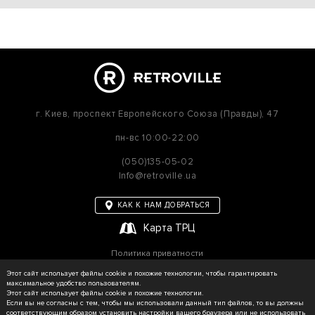
г. Киев,
проспект Европейского Союза (Правды), 47
пн-вс
10:00-22:00
(050)135-05-02
Info@retroville.ua
КАК К НАМ ДОБРАТЬСЯ
Карта ТРЦ
Политика приватности
Карта сайта
Этот сайт использует файлы cookie и похожие технологии, чтобы гарантировать
максимальное удобство пользователям.
Этот сайт использует файлы cookie и похожие технологии.
Если вы не согласны с тем, чтобы мы использовали данный тип файлов, то вы должны
соответствующим образом установить настройки вашего браузера или не использовать