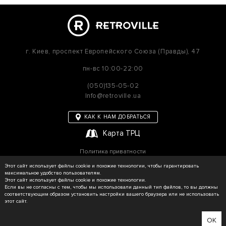
г. Киев,
проспект Европейского Союза (Правды), 47
пн-вс
10:00-22:00
(050)135-05-02
Info@retroville.ua
КАК К НАМ ДОБРАТЬСЯ
Карта ТРЦ
Политика приватности
Карта сайта
Этот сайт использует файлы cookie и похожие технологии, чтобы гарантировать
максимальное удобство пользователям.
Этот сайт использует файлы cookie и похожие технологии.
Если вы не согласны с тем, чтобы мы использовали данный тип файлов, то вы должны
соответствующим образом установить настройки вашего браузера или не использовать
© RETROVILLE, 2026 Все права защищены
этот сайт.
ТОВ «МАРТІН»
Сделано в WEZOM
OK