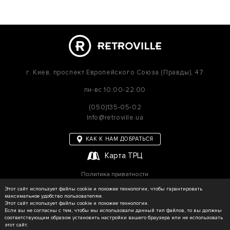
г. Киев,
проспект Европейского Союза (Правды), 47
пн-вс
10:00-22:00
(050)135-05-02
Info@retroville.ua
КАК К НАМ ДОБРАТЬСЯ
Карта ТРЦ
Политика приватности
Карта сайта
Этот сайт использует файлы cookie и похожие технологии, чтобы гарантировать
максимальное удобство пользователям.
Этот сайт использует файлы cookie и похожие технологии.
Если вы не согласны с тем, чтобы мы использовали данный тип файлов, то вы должны
соответствующим образом установить настройки вашего браузера или не использовать
© RETROVILLE, 2026 Все права защищены
этот сайт.
ТОВ «МАРТІН»