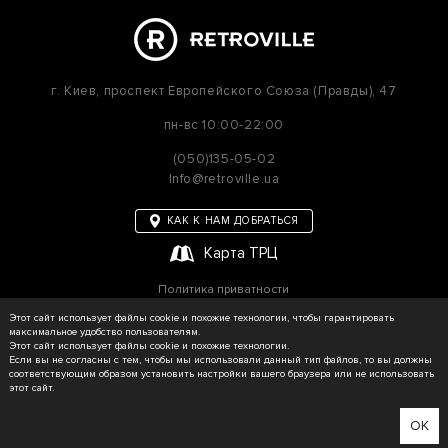
г. Киев,
проспект Европейского Союза (Правды), 47
пн-вс
10:00-22:00
(050)135-05-02
Info@retroville.ua
КАК К НАМ ДОБРАТЬСЯ
Карта ТРЦ
Политика приватности
Карта сайта
Этот сайт использует файлы cookie и похожие технологии, чтобы гарантировать
максимальное удобство пользователям.
Этот сайт использует файлы cookie и похожие технологии.
Если вы не согласны с тем, чтобы мы использовали данный тип файлов, то вы должны
соответствующим образом установить настройки вашего браузера или не использовать
© RETROVILLE, 2026 Все права защищены
этот сайт.
ТОВ «МАРТІН»
Сделано в WEZOM
OK