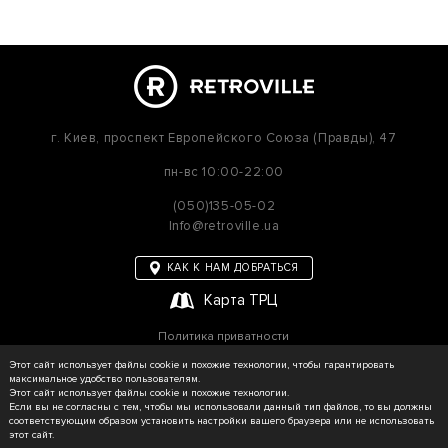
г. Киев,
проспект Европейского Союза (Правды), 47
пн-вс
10:00-22:00
(050)135-05-02
Info@retroville.ua
КАК К НАМ ДОБРАТЬСЯ
Карта ТРЦ
Политика приватности
Карта сайта
Этот сайт использует файлы cookie и похожие технологии, чтобы гарантировать
максимальное удобство пользователям.
Этот сайт использует файлы cookie и похожие технологии.
Если вы не согласны с тем, чтобы мы использовали данный тип файлов, то вы должны
соответствующим образом установить настройки вашего браузера или не использовать
© RETROVILLE, 2026 Все права защищены
этот сайт.
ТОВ «МАРТІН»