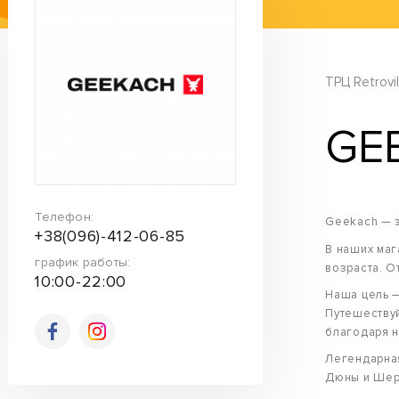
ТРЦ Retrovil
GE
Телефон:
Geekach — э
+38(096)-412-06-85
В наших маг
график работы:
возраста. О
10:00-22:00
Наша цель —
Путешествуй
благодаря н
Легендарная
Дюны и Шерл