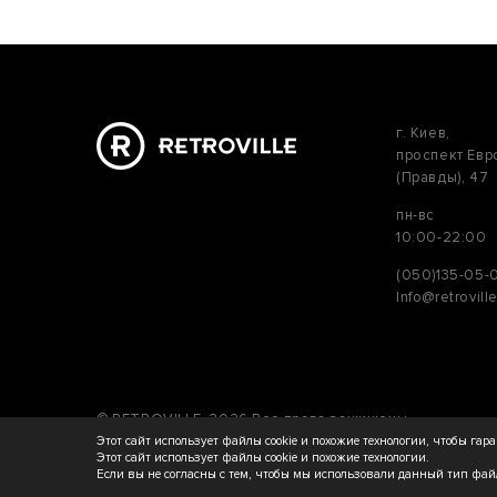
г. Киев,
проспект Ев
(Правды), 47
пн-вс
10:00-22:00
(050)135-05-
Info@retrovill
© RETROVILLE, 2026 Все права защищены
ТОВ «МАРТІН»
Этот сайт использует файлы cookie и похожие технологии, чтобы га
Этот сайт использует файлы cookie и похожие технологии.
Если вы не согласны с тем, чтобы мы использовали данный тип файл