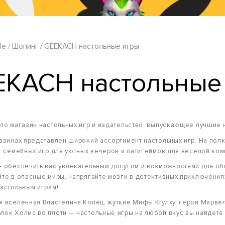
le
Шопинг
GEEKACH настольные игры
EKACH настольные
то магазин настольных игр и издательство, выпускающее лучшие 
азинах представлен широкий ассортимент настольных игр. На пол
т семейных игр для уютных вечеров и патигеймов для веселой ко
 обеспечить вас увлекательным досугом и возможностями для об
те в опасные миры, напрягайте мозги в детективных приключения
астольным играм!
 вселенная Властелина Колец, жуткие Мифы Ктулху, герои Марвел
ок Холмс во плоти — настольные игры на любой вкус вы найдете 