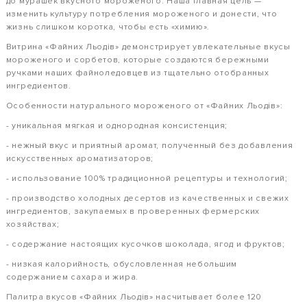
до мурашек вкусного мороженого. Наша главная цель —
изменить культуру потребления мороженого и донести, что
жизнь слишком коротка, чтобы есть «химию».
Витрина «Файних Льодів» демонстрирует увлекательные вкусы
мороженого и сорбетов, которые создаются бережными
ручками наших файноледовцев из тщательно отобранных
ингредиентов.
Особенности натурального мороженого от «Файних Льодів»:
- уникальная мягкая и однородная консистенция;
- нежный вкус и приятный аромат, полученный без добавления
искусственных ароматизаторов;
- использование 100% традиционной рецептуры и технологий;
- производство холодных десертов из качественных и свежих
ингредиентов, закупаемых в проверенных фермерских
хозяйствах;
- содержание настоящих кусочков шоколада, ягод и фруктов;
- низкая калорийность, обусловленная небольшим
содержанием сахара и жира.
Палитра вкусов «Файних Льодів» насчитывает более 120