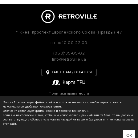
г. Киев,
проспект Европейского Союза (Правды), 47
пн-вс
10:00-22:00
(050)135-05-02
Info@retroville.ua
КАК К НАМ ДОБРАТЬСЯ
Карта ТРЦ
Политика приватности
Карта сайта
Этот сайт использует файлы cookie и похожие технологии, чтобы гарантировать
максимальное удобство пользователям.
Этот сайт использует файлы cookie и похожие технологии.
Если вы не согласны с тем, чтобы мы использовали данный тип файлов, то вы должны
соответствующим образом установить настройки вашего браузера или не использовать
© RETROVILLE, 2026 Все права защищены
этот сайт.
ТОВ «МАРТІН»
Сделано в WEZOM
OK