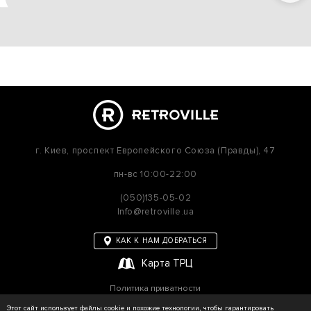
г. Киев,
проспект Европейского Союза (Правды), 47
пн-вс
10:00-22:00
(050)135-05-02
Info@retroville.ua
КАК К НАМ ДОБРАТЬСЯ
Карта ТРЦ
Политика приватности
Карта сайта
Этот сайт использует файлы cookie и похожие технологии, чтобы гарантировать