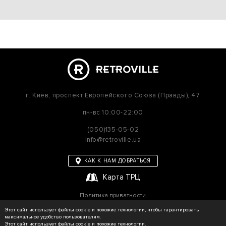
г. Киев,
проспект Европейского Союза (Правды), 47
пн-вс
10:00-22:00
(050)135-05-02
Info@retroville.ua
КАК К НАМ ДОБРАТЬСЯ
Карта ТРЦ
Политика приватности
Карта сайта
Этот сайт использует файлы cookie и похожие технологии, чтобы гарантировать
максимальное удобство пользователям.
Этот сайт использует файлы cookie и похожие технологии.