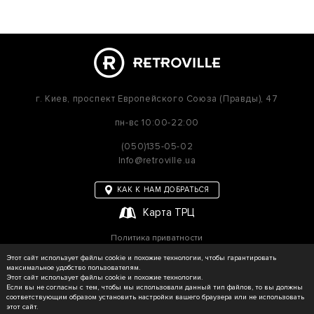
г. Киев,
проспект Европейского Союза (Правды), 47
пн-вс
10:00-22:00
(050)135-05-02
Info@retroville.ua
КАК К НАМ ДОБРАТЬСЯ
Карта ТРЦ
Политика приватности
Карта сайта
Этот сайт использует файлы cookie и похожие технологии, чтобы гарантировать
максимальное удобство пользователям.
Этот сайт использует файлы cookie и похожие технологии.
Если вы не согласны с тем, чтобы мы использовали данный тип файлов, то вы должны
соответствующим образом установить настройки вашего браузера или не использовать
© RETROVILLE, 2026 Все права защищены
этот сайт.
ТОВ «МАРТІН»