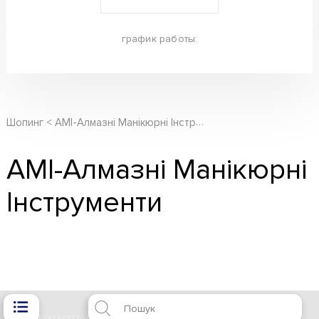
график работы:
АМІ-Алмазні Манікюрні Інструменти
Шопинг
АМІ-Алмазні Манікюрні
Інструменти