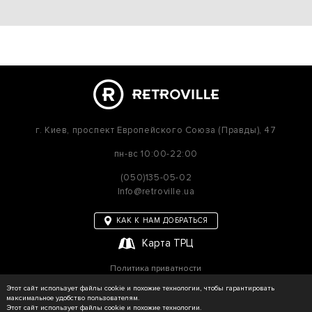
г. Киев,
проспект Европейского Союза (Правды), 47
пн-вс
10:00-22:00
(050)135-05-02
Info@retroville.ua
КАК К НАМ ДОБРАТЬСЯ
Карта ТРЦ
Политика приватности
Карта сайта
Этот сайт использует файлы cookie и похожие технологии, чтобы гарантировать
максимальное удобство пользователям.
Этот сайт использует файлы cookie и похожие технологии.